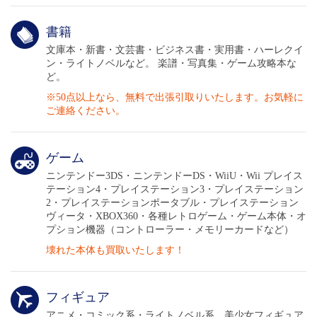
◆ポスター
書籍
◆うちわ（公式グッズ）
文庫本・新書・文芸書・ビジネス書・実用書・ハーレクイ
ン・ライトノベルなど。 楽譜・写真集・ゲーム攻略本な
◆Tシャツ
ど。
※50点以上なら、無料で出張引取りいたします。お気軽に
ご連絡ください。
◆タオル
◆帽子
ゲーム
ニンテンドー3DS・ニンテンドーDS・WiiU・Wii プレイス
◆バンダナ
テーション4・プレイステーション3・プレイステーション
2・プレイステーションポータブル・プレイステーション
ヴィータ・XBOX360・各種レトロゲーム・ゲーム本体・オ
◆ペンライト
プション機器（コントローラー・メモリーカードなど）
壊れた本体も買取いたします！
◆クリアファイル
◆キーホルダー
フィギュア
アニメ・コミック系・ライトノベル系、美少女フィギュア