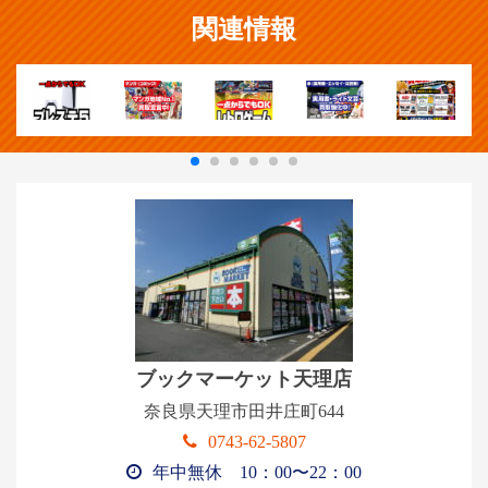
関連情報
今なら専用ダンボール箱を無料で何箱でも
お届けします!!
ご迷惑をお掛けいたしますが、現在ブックマーケット天理
店のみ出張引取は中止しています。
↓↓↓ ネットからのお申し込みは専用サイトをご利用下さい。
↓↓↓
ブックマーケット天理店
■無料出張引取専用フォーム■
奈良県天理市田井庄町644
0743-62-5807
年中無休 10：00〜22：00
公式アイドルグッズの買取強化中です!!