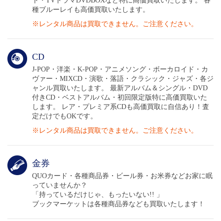
ト・TVドラマDVDBOXなど特に高価買取いたします。 各
種ブルーレイも高価買取いたします。
※レンタル商品は買取できません。ご注意ください。
◆ステッカー
CD
◆各種文房具
J-POP・洋楽・K-POP・アニメソング・ボーカロイド・カ
ヴァー・MIXCD・演歌・落語・クラシック・ジャズ・各ジ
ャンル買取いたします。 最新アルバム＆シングル・DVD
◆ポップアップスタンド
付きCD・ベストアルバム・初回限定版特に高価買取いた
します。 レア・プレミア系CDも高価買取に自信あり！査
定だけでもOKです。
など、なんでも高価で買取いたします!!
※レンタル商品は買取できません。ご注意ください。
ファンクラブ限定品などの非売品も高価で買取いたします!!
金券
掲載の買取価格は2026年8
月31
日まで有効ですが、店舗の在庫状況
QUOカード・各種商品券・ビール券・お米券などお家に眠
により買取価格は日々変動致します。
当日に店頭にてお確かめ下
っていませんか？
さい。
「持っているだけじゃ、もったいない!! 」
ブックマーケットは各種商品券なども買取いたします！