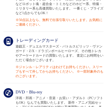
◆ストラップ
などロボット魂・超合金・トミカなどのホビー系、特撮・
ミリタリー系も高価買取いたします。 一番くじ・プライズ
など1点からでもOK！
◆トートバッグ
※50点以上なら、無料で出張引取りいたします。お気軽に
ご連絡ください。
◆リストバンド
◆缶バッチ
トレーディングカード
遊戯王・デュエルマスターズ・バトルスピリッツ・ヴァン
◆ピンバッチ
ガード・Z/X・ドラゴンボールヒーローズ、その他トレカ
やアーケードカードの買取いたします。 査定にお時間をい
ただく場合がございます。
◆傘
※ジャンル・レアリティはわけてお持ちください。スリー
プもすべて外してからお持ちください。 ※一部対象外のも
◆フラッグ（旗）
のございます。
◆マグカップ
DVD・Blu-rey
◆下敷き
洋画・邦画・アニメ・音楽・お笑い・アダルト（PCソフト
もOK）なんでも買取いたします。 新作・アニメ完結セッ
◆フォトアルバム