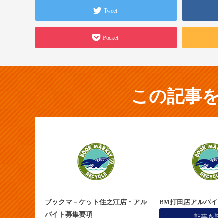
Tweet
Pocket
この記事
ブックマ－ケット住之江店・アル
BM打田店アルバ
バイト募集要項
記事を