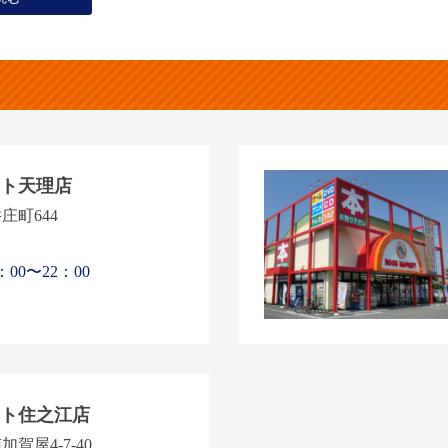
ト天理店
庄町644
00〜22：00
ト住之江店
賀屋4-7-40