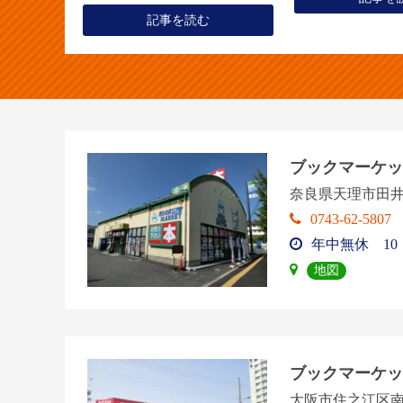
記事を読む
ブックマーケッ
奈良県天理市田井
0743-62-5807
年中無休 10：
地図
ブックマーケッ
大阪市住之江区南加