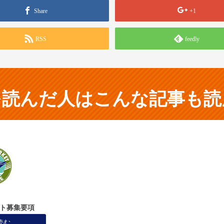
Share
+1
RSS
feedly
を読んだ人はこんな記事も読
イト募集要項
読む